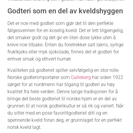
Godteri som en del av kveldshyggen
Det er noe med godteri som gjør det til den perfekte
følgesvennen for en koselig kveld. Det er lett tilgjengelig,
det smaker godt og det gir en liten dose lykke uten å
kreve noe tilbake. Enten du foretrekker salt lakris, syrlige
fruktkjeks eller myk sjokolade, finnes det et godteri for
enhver smak og ethvert humør.
Kvaliteten på godteriet spiller selvfølgelig en stor rolle.
Norske godteriimportører som
Galleberg
har siden 1922
sørget for at nordmenn har tilgang til godteri av høy
kvalitet fra hele verden. Denne lange tradisjonen for å
bringe det beste godteriet til norske hjem er en del av
grunnen til at norsk godterikultur er så rik og variert. Når
du sitter med en pose favorittgodteriet ditt og en
spennende kveld foran deg, er grunnlaget for en perfekt
norsk kveld lagt.