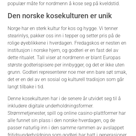
populær måte for nordmenn å kose seg på kveldstid.
Den norske kosekulturen er unik
Norge har en sterk kultur for kos og hygge. Vi tenner
stearinlys, pakker oss inn i tepper og setter pris på de
rolige øyeblikkene i hverdagen. Fredagskos er nesten en
institusjon i norske hjem, og godteri er en fast del av
dette ritualet. Tall viser at nordmenn er blant Europas
største godterispisere per innbygger, og det er ikke uten
grunn. Godteri representerer noe mer enn bare søt smak,
det er en del av en sosial og kulturell tradisjon som går
langt tilbake i tid.
Denne kosekulturen har i de senere år utvidet seg til å
inkludere digitale underholdningsformer.
Strømmetjenester, spill og online casino-plattformer har
alle funnet sin plass i den norske hverdagen, og de
passer naturlig inn i den samme rammen av avslappet
fritidsunderholdning som godteri har hatt i generasjoner.