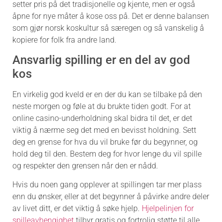
setter pris på det tradisjonelle og kjente, men er også
åpne for nye måter å kose oss på. Det er denne balansen
som gjør norsk koskultur så særegen og så vanskelig å
kopiere for folk fra andre land.
Ansvarlig spilling er en del av god
kos
En virkelig god kveld er en der du kan se tilbake på den
neste morgen og føle at du brukte tiden godt. For at
online casino-underholdning skal bidra til det, er det
viktig å nærme seg det med en bevisst holdning. Sett
deg en grense for hva du vil bruke før du begynner, og
hold deg til den. Bestem deg for hvor lenge du vil spille
og respekter den grensen når den er nådd.
Hvis du noen gang opplever at spillingen tar mer plass
enn du ønsker, eller at det begynner å påvirke andre deler
av livet ditt, er det viktig å søke hjelp.
Hjelpelinjen for
spilleavhengighet
tilbyr gratis og fortrolig støtte til alle